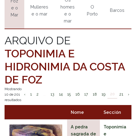
Foz
Mulleres
homes
O
e o
Barcos
e o mar
e o
Porto
Mar
mar
ARQUIVO DE
TOPONIMIA E
HIDRONIMIA DA COSTA
DE FOZ
Mostrando
20
‹
1
2
...
13
14
15
16
17
18
19
21
›
10 de 201
resultados
Nome
Sección
A pedra
Toponimia
sagrada de
e