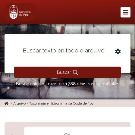
Buscar
Busca entre os máis de
1788
rexistros dispoñibles
Arquivo
Toponimia e Hidronimia da Costa de Foz
Os