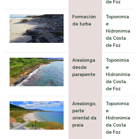
de Foz
Formación
Toponimia
da turba
e
Hidronimia
da Costa
de Foz
Arealonga
Toponimia
desde
e
parapente
Hidronimia
da Costa
de Foz
Arealongo,
Toponimia
parte
e
oriental da
Hidronimia
praia
da Costa
de Foz