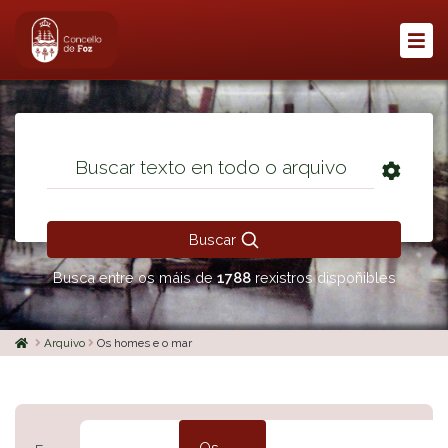
Buscar
Busca entre os máis de
1788
rexistros dispoñibles
Arquivo
Os homes e o mar
Os