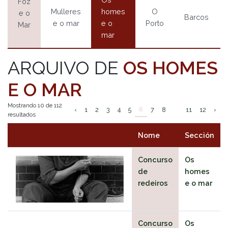
Foz
Mulleres
homes
O
e o
Barcos
e o mar
e o
Porto
Mar
mar
ARQUIVO DE
OS HOMES
E O MAR
Mostrando 10 de 112
6
‹
1
2
3
4
5
7
8
...
11
12
›
resultados
Nome
Sección
Concurso
Os
de
homes
redeiros
e o mar
Concurso
Os