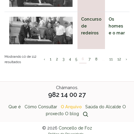
Concurso
Os
de
homes
redeiros
e o mar
Mostrando 10 de 112
6
‹
1
2
3
4
5
7
8
...
11
12
›
resultados
Chámanos.
982 14 00 27
Que é
Cómo Consultar
O Arquivo
Saúda do Alcalde
O
proxecto
O blog
© 2026
Concello de Foz
Política de Privacidade